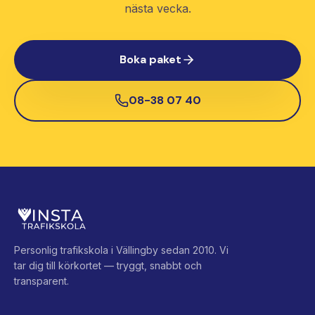
nästa vecka.
Boka paket
08-38 07 40
Personlig trafikskola i Vällingby sedan 2010. Vi
tar dig till körkortet — tryggt, snabbt och
transparent.