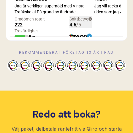
REKOMMENDERAT FÖRETAG 10 ÅR I RAD
Vinsta Trafikskola — Rekommenderat företag på Reco 
Vinsta Trafikskola — Rekommenderat företag på 
Vinsta Trafikskola — Rekommenderat företa
Vinsta Trafikskola — Rekommenderat f
Vinsta Trafikskola — Rekommender
Vinsta Trafikskola — Rekomm
Vinsta Trafikskola — R
Vinsta Trafikskol
Vinsta Trafi
Vinsta 
Redo att boka?
Välj paket, delbetala räntefritt via Qliro och starta